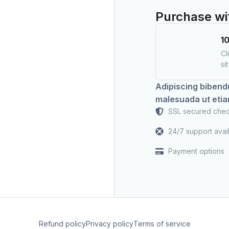
Purchase wi
1
Cl
si
Adipiscing bibend
malesuada ut etia
SSL secured che
24/7 support avai
Payment options
Refund policy
Privacy policy
Terms of service