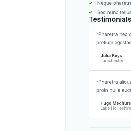
Neque pharetra 
Sed nunc tellu
Testimonial
“Pharetra nec d
pretium egestas
Julia Keys
Lurachester
“Pharetra aliq
proin nulla auc
Hugo Medhurs
Lake Hollieshir