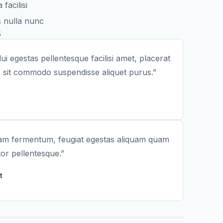
facilisi
s nulla nunc
s
ui egestas pellentesque facilisi amet, placerat
 sit commodo suspendisse aliquet purus.”
uam fermentum, feugiat egestas aliquam quam
tor pellentesque.”
t
e