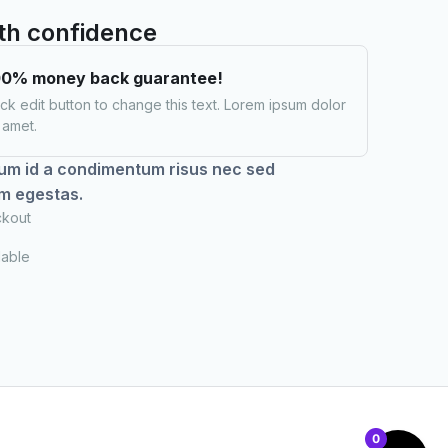
th confidence
00% money back guarantee!
ick edit button to change this text. Lorem ipsum dolor
t amet.
um id a condimentum risus nec sed
m egestas.
ckout
lable
0